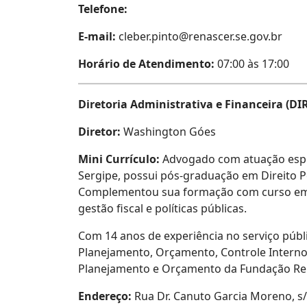
Telefone:
E-mail:
cleber.pinto@renascer.se.gov.br
Horário de Atendimento
:
07:00 às 17:00
Diretoria Administrativa e Financeira
(DI
Diretor:
Washington Góes
Mini Currículo:
Advogado com atuação especi
Sergipe, possui pós-graduação em Direito Pen
Complementou sua formação com curso em O
gestão fiscal e políticas públicas.
Com 14 anos de experiência no serviço públ
Planejamento, Orçamento, Controle Interno,
Planejamento e Orçamento da Fundação Rena
Endereço:
Rua Dr. Canuto Garcia Moreno, s/n